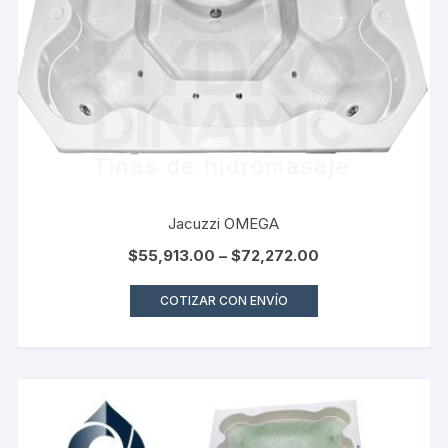
Jacuzzi OMEGA
$
55,913.00
–
$
72,272.00
COTIZAR CON ENVÍO