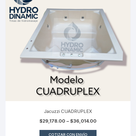
Jacuzzi CUADRUPLEX
$
29,178.00
–
$
36,014.00
COTIZAR CON ENVÍO