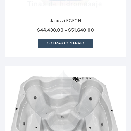
Jacuzzi EGEON
$
44,438.00
–
$
51,640.00
COTIZAR CON ENVÍO