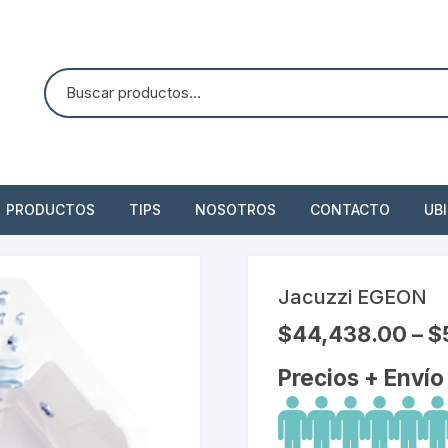
PRODUCTOS
TIPS
NOSOTROS
CONTACTO
UB
Refacciones
Jacuzzi EGEON
Jacuzzi 1 persona
$
44,438.00
–
$
Jacuzzi 2 personas
Jacuzzi más de 2 personas