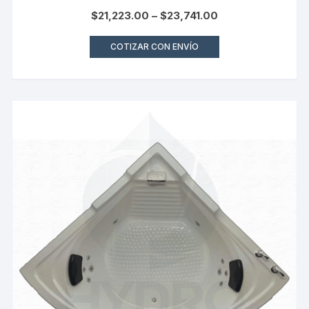
$
21,223.00
–
$
23,741.00
COTIZAR CON ENVÍO