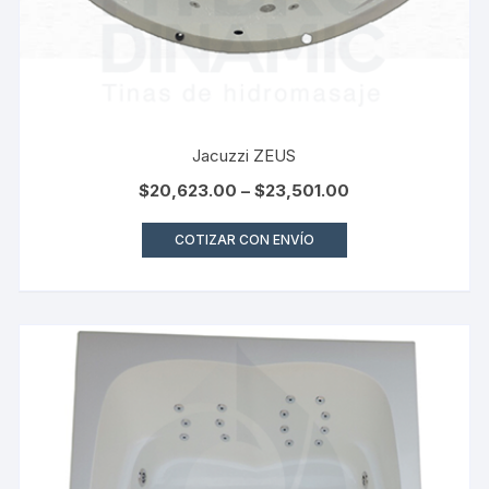
Jacuzzi ZEUS
$
20,623.00
–
$
23,501.00
COTIZAR CON ENVÍO