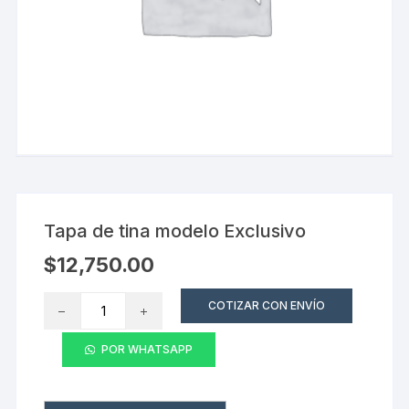
Tapa de tina modelo Exclusivo
$
12,750.00
Tapa
COTIZAR CON ENVÍO
de
tina
POR WHATSAPP
modelo
Exclusivo